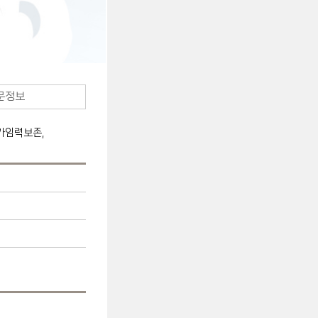
문정보
가임력보존,