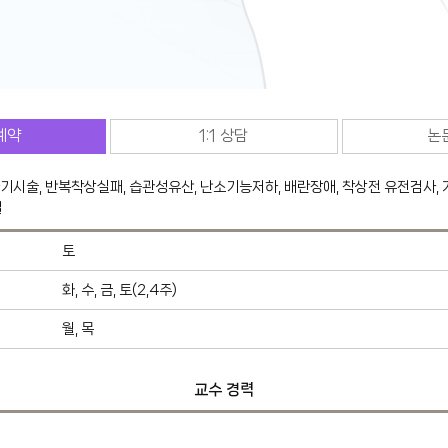
예약
1:1 상담
논
시술, 반복착상실패, 습관성유산, 난소기능저하, 배란장애, 착상전 유전검사, 
결
토
화, 수, 금, 토(2,4주)
월, 목
교수 경력