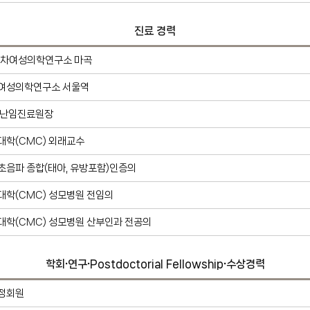
진료 경력
 차여성의학연구소 마곡
여성의학연구소 서울역
 난임진료원장
학(CMC) 외래교수
음파 종합(태아, 유방포함)인증의
학(CMC) 성모병원 전임의
학(CMC) 성모병원 산부인과 전공의
학회∙연구∙Postdoctorial Fellowship∙수상경력
정회원