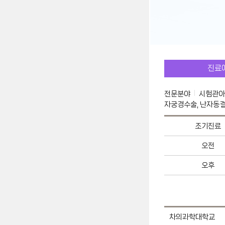
진료
전문분야
시험관아기
자궁경수술, 난자동
조기진료
오전
오후
차의과학대학교