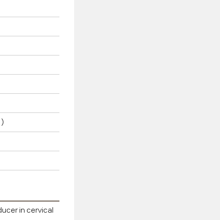
)
ucer in cervical