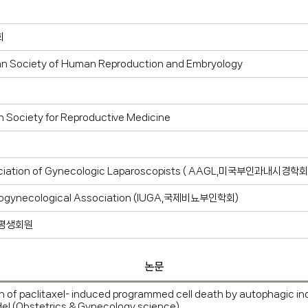
회
n Society of Human Reproduction and Embryology
 Society for Reproductive Medicine
ciation of Gynecologic Laparoscopists ( AAGL,미국부인과내시경학회 
Urogynecological Association (IUGA,국제비뇨부인학회)
평생회원
논문
on of paclitaxel- induced programmed cell death by autophagic ind
el (Obstetrics & Gynecology science)