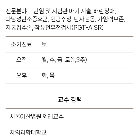
전문분야
난임 및 시험관 아기 시술, 배란장애,
다낭성난소증후군, 인공수정, 난자냉동, 가임력보존,
자궁경수술, 착상전유전검사(PGT-A,SR)
조기진료
토
오전
월, 수, 금, 토(1,3주)
오후
화, 목
교수 경력
서울아산병원 외래교수
차의과학대학교