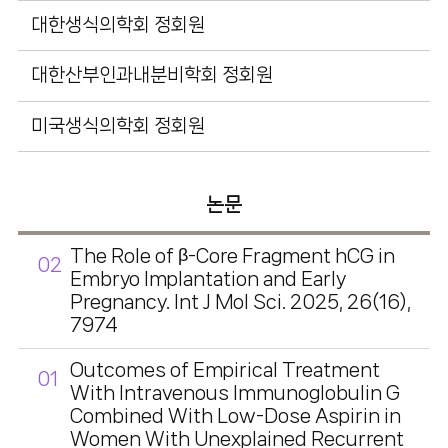
대한생식의학회 정회원
대한산부인과내분비학회 정회원
미국생식의학회 정회원
논문
The Role of β-Core Fragment hCG in
02
Embryo Implantation and Early
Pregnancy. Int J Mol Sci. 2025, 26(16),
7974
Outcomes of Empirical Treatment
01
With Intravenous Immunoglobulin G
Combined With Low-Dose Aspirin in
Women With Unexplained Recurrent